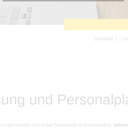
Diese Cookies sind erforderlich, um die grundlegende
Funktionalität der Website zu sichern.
Tracking- und Targeting-Cookies
Diese Cookies sind erforderlich, um unsere Website auf Ihre
Bedürfnisse hin zu optimieren. Hierzu gehört eine
bedarfsgerechte Gestaltung und fortlaufende Verbesserung
unseres Angebotes einschließlich der Verknüpfung zu
Startseite
Le
Social-Media-Angeboten von z.B. Facebook und LinkedIn.
Betreibercookies
Diese Cookies sind erforderlich, um z.B. Google Maps zu
nutzen oder eingebettete Videos abspielen zu können.
ssung und Personalp
edem Unternehmen und bedarf besonderer Aufmerksamkeit.
edtime