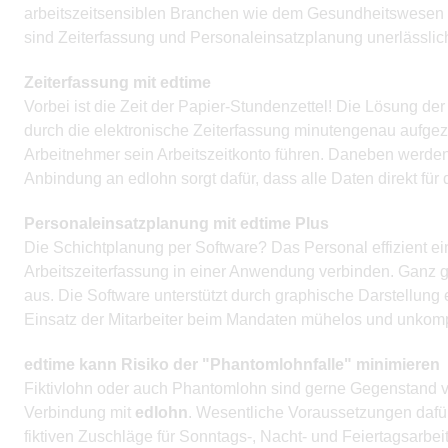
arbeitszeitsensiblen Branchen wie dem Gesundheitswesen (Ä
sind Zeiterfassung und Personaleinsatzplanung unerlässlic
Zeiterfassung mit edtime
Vorbei ist die Zeit der Papier-Stundenzettel! Die Lösung de
durch die elektronische Zeiterfassung minutengenau aufgez
Arbeitnehmer sein Arbeitszeitkonto führen. Daneben werden F
Anbindung an edlohn sorgt dafür, dass alle Daten direkt für
Personaleinsatzplanung mit edtime Plus
Die Schichtplanung per Software? Das Personal effizient e
Arbeitszeiterfassung in einer Anwendung verbinden. Ganz g
aus. Die Software unterstützt durch graphische Darstellung 
Einsatz der Mitarbeiter beim Mandaten mühelos und unkomp
edtime kann Risiko der "Phantomlohnfalle" minimieren
Fiktivlohn oder auch Phantomlohn sind gerne Gegenstand v
Verbindung mit
edlohn
. Wesentliche Voraussetzungen dafür
fiktiven Zuschläge für Sonntags-, Nacht- und Feiertagsarbe