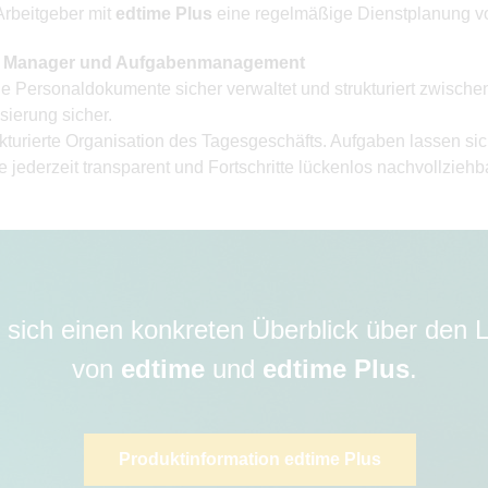
Arbeitgeber mit
edtime Plus
eine regelmäßige Dienstplanung 
en Manager und Aufgabenmanagement
Personaldokumente sicher verwaltet und strukturiert zwischen
isierung sicher.
rierte Organisation des Tagesgeschäfts. Aufgaben lassen sich 
e jederzeit transparent und Fortschritte lückenlos nachvollzieh
 sich einen konkreten Überblick über den
von
edtime
und
edtime Plus
.
Produktinformation edtime Plus