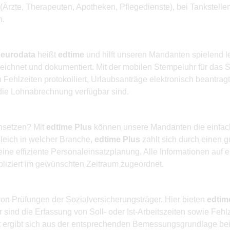
rzte, Therapeuten, Apotheken, Pflegedienste), bei Tankstellen
h.
r
eurodata
heißt
edtime
und hilft unseren Mandanten spielend le
eichnet und dokumentiert. Mit der mobilen Stempeluhr für das 
ehlzeiten protokolliert, Urlaubsanträge elektronisch beantragt
 die Lohnabrechnung verfügbar sind.
insetzen? Mit
edtime Plus
können unsere Mandanten die einfache
leich in welcher Branche,
edtime Plus
zahlt sich durch einen g
eine effiziente Personaleinsatzplanung. Alle Informationen auf 
liziert im gewünschten Zeitraum zugeordnet.
on Prüfungen der Sozialversicherungsträger. Hier bieten
edtim
 sind die Erfassung von Soll- oder Ist-Arbeitszeiten sowie Feh
it ergibt sich aus der entsprechenden Bemessungsgrundlage bei 