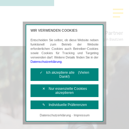
WIR VERWENDEN COOKIES
Freund & Partner
Steuerberatung in Bautzen
Entscheiden Sie selbst, ob diese Website neben
funktionell zum Betrieb der Website
erforderlichen Cookies auch Betreiber-Cookies
sowie Cookies für Tracking und Targeting
verwenden darf. Weitere Details finden Sie in der
Datenschutzerklärung
.
✓ Ich akzeptiere alle (Vielen
Dank!)
✕ Nur essenzielle Cookies
akzeptieren
✎ Individuelle Präferenzen
·
Datenschutzerklärung
Impressum
Notwendige Cookies
Diese Cookies sind erforderlich, um die
grundlegende Funktionalität der Website